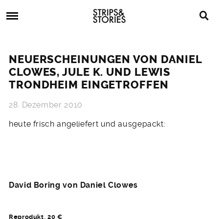
Skip
Strips
to
&
content
Stories
Strips
Graphic
&
Novels,
NEUERSCHEINUNGEN VON DANIEL
Stories
Comics,
CLOWES, JULE K. UND LEWIS
Bücher
TRONDHEIM EINGETROFFEN
28. Dezember 2010
heute frisch angeliefert und ausgepackt:
David Boring von Daniel Clowes
Reprodukt, 20 €