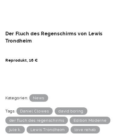
Der Fluch des Regenschirms von Lewis
Trondheim
Reprodukt, 16 €
Kategorien:
News
Tags:
Daniel Clowes
david boring
der fluch des regenschirms
Edition Moderne
jule k.
Lewis Trondheim
love rehab