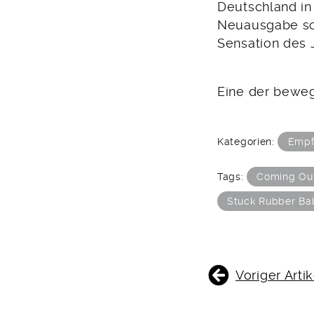
Deutschland in
Neuausgabe sch
Sensation des 
Eine der beweg
Kategorien:
Empf
Tags:
Coming Ou
Stuck Rubber Ba
BEITRAGSNAVIGATIO
Voriger Artik