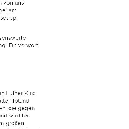
n von uns
me‘ am
setipp:
esenswerte
ng! Ein Vorwort
in Luther King
tler Toland
en, die gegen
d wird teil
em großen