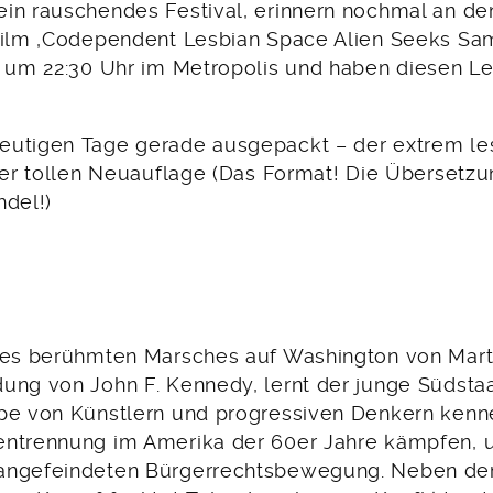
in rauschendes Festival, erinnern nochmal an de
Film ‚Codependent Lesbian Space Alien Seeks Sa
. um 22:30 Uhr im Metropolis und haben diesen Le
eutigen Tage gerade ausgepackt – der extrem l
iner tollen Neuauflage (Das Format! Die Übersetzu
hdel!)
des berühmten Marsches auf Washington von Mart
ung von John F. Kennedy, lernt der junge Südstaa
pe von Künstlern und progressiven Denkern kenn
ntrennung im Amerika der 60er Jahre kämpfen, un
angefeindeten Bürgerrechtsbewegung. Neben d