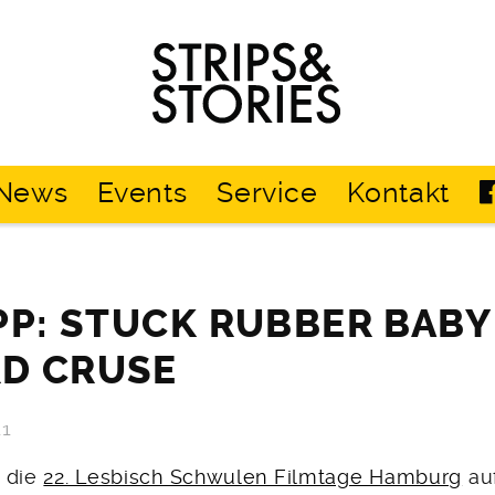
Strips
&
Stories
News
Events
Service
Kontakt
PP: STUCK RUBBER BABY
D CRUSE
11
 die
22. Lesbisch Schwulen Filmtage Hamburg
au