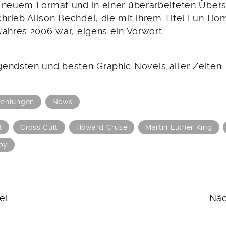
 neuem Format und in einer überarbeiteten Übers
rieb Alison Bechdel, die mit ihrem Titel Fun Ho
Jahres 2006 war, eigens ein Vorwort.
endsten und besten Graphic Novels aller Zeiten.
ehlungen
News
t
Cross Cult
Howard Cruse
Martin Luther King
by
N
el
Näc