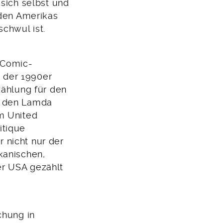
 sich selbst und
üden Amerikas
chwul ist.
 Comic-
 der 1990er
zählung für den
d den Lamda
m United
itique
 nicht nur der
kanischen,
er USA gezählt
chung in