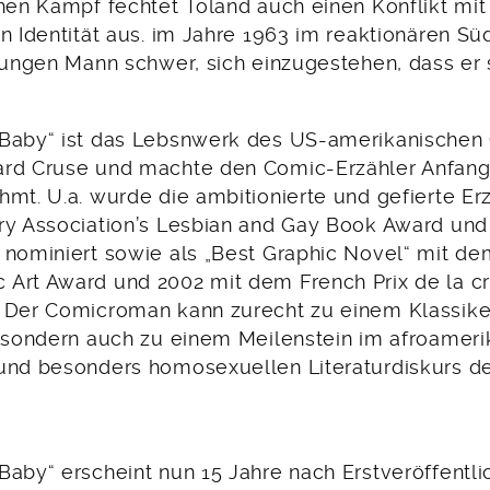
hen Kampf fechtet Toland auch einen Konflikt mit
en Identität aus. im Jahre 1963 im reaktionären S
jungen Mann schwer, sich einzugestehen, dass er s
 Baby“ ist das Lebsnwerk des US-amerikanischen
ard Cruse und machte den Comic-Erzähler Anfang
hmt. U.a. wurde die ambitionierte und gefierte Er
ry Association’s Lesbian and Gay Book Award un
 nominiert sowie als „Best Graphic Novel“ mit de
Art Award und 2002 mit dem French Prix de la cr
 Der Comicroman kann zurecht zu einem Klassiker
, sondern auch zu einem Meilenstein im afroameri
und besonders homosexuellen Literaturdiskurs d
Baby“ erscheint nun 15 Jahre nach Erstveröffentli