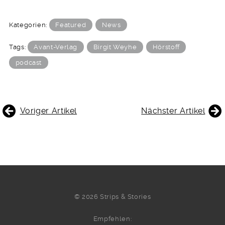
Kategorien:
Featured
News
Tags:
Avant-Verlag
Birgit Weyhe
Hörstoff
podcast
BEITRAGSNAVIGATION
Voriger Artikel
Nächster Artikel
© 2026 Strips & Stories
Empfehlen: