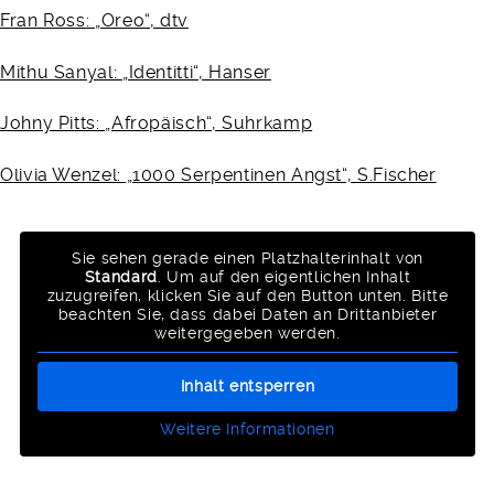
Fran Ross: „Oreo“, dtv
Mithu Sanyal: „Identitti“, Hanser
Johny Pitts: „Afropäisch“, Suhrkamp
Olivia Wenzel: „1000 Serpentinen Angst“, S.Fischer
Sie sehen gerade einen Platzhalterinhalt von
Standard
. Um auf den eigentlichen Inhalt
zuzugreifen, klicken Sie auf den Button unten. Bitte
beachten Sie, dass dabei Daten an Drittanbieter
weitergegeben werden.
Inhalt entsperren
Weitere Informationen