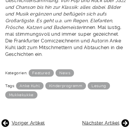
Geschichtensammlung. Von Pop und Rock über Jazz
und Chanson bis hin zur Klassik: alles dabei. Bilder
und Musik ergänzen und beflügeln sich aufs
Großartigste. Es geht u.a. um Regen, Elefanten,
Frösche, Katzen und Bademeister
innen. Mal lustig,
mal stimmungsvoll und immer super gezeichnet.
Die Frankfurter Comiczeichnerin und Autorin Anke
Kuhl lädt zum Mitschmettern und Abtauchen in die
Geschichten ein.
Kategorien:
Featured
News
Tags:
Anke Kuhl
Kinderprogramm
Lesung
Mukkekukke
BEITRAGSNAVIGATION
Voriger Artikel
Nächster Artikel