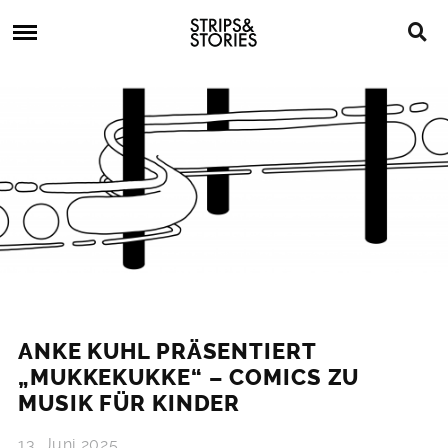
Skip
Strips
to
&
content
Stories
Strips
Graphic
&
Novels,
Stories
Comics,
Bücher
ANKE KUHL PRÄSENTIERT
„MUKKEKUKKE“ – COMICS ZU
MUSIK FÜR KINDER
13. Juni 2025