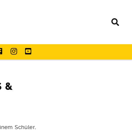
S &
einem Schüler,