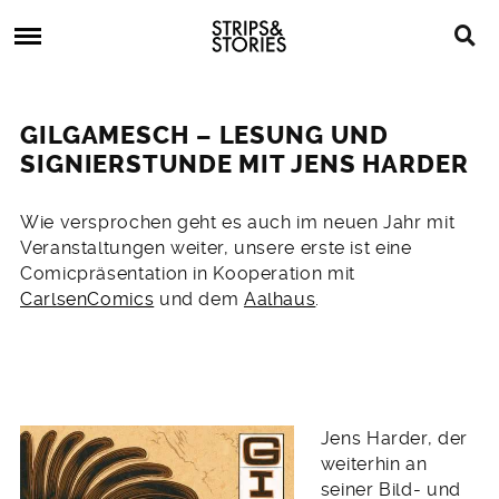
Skip
Strips
to
&
content
Stories
Strips
Graphic
&
Novels,
GILGAMESCH – LESUNG UND
Stories
Comics,
SIGNIERSTUNDE MIT JENS HARDER
Bücher
21.
Wie versprochen geht es auch im neuen Jahr mit
Dezember
Veranstaltungen weiter, unsere erste ist eine
2017
Comicpräsentation in Kooperation mit
CarlsenComics
und dem
Aalhaus
.
Jens Harder, der
weiterhin an
seiner Bild- und