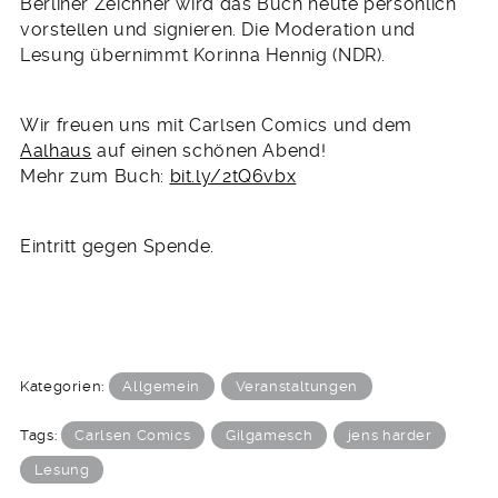
Berliner Zeichner wird das Buch heute persönlich
vorstellen und signieren. Die Moderation und
Lesung übernimmt Korinna Hennig (NDR).
Wir freuen uns mit Carlsen Comics und dem
Aalhaus
auf einen schönen Abend!
Mehr zum Buch:
bit.ly/2tQ6vbx
Eintritt gegen Spende.
Kategorien:
Allgemein
Veranstaltungen
Tags:
Carlsen Comics
Gilgamesch
jens harder
Lesung