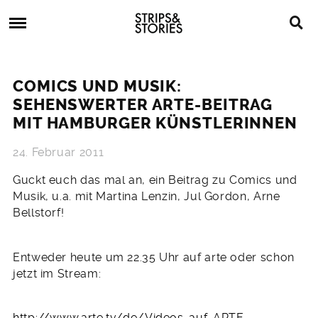
Skip
Strips
to
&
content
Stories
Strips
Graphic
&
Novels,
COMICS UND MUSIK:
Stories
Comics,
SEHENSWERTER ARTE-BEITRAG
Bücher
MIT HAMBURGER KÜNSTLERINNEN
24. Februar 2011
Guckt euch das mal an, ein Beitrag zu Comics und
Musik, u.a. mit Martina Lenzin, Jul Gordon, Arne
Bellstorf!
Entweder heute um 22.35 Uhr auf arte oder schon
jetzt im Stream:
http://www.arte.tv/de/Videos-auf-ARTE-