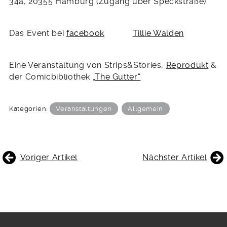
34a, 20355 Hamburg (Zugang über Speckstraße)
Das Event bei
facebook
Tillie Walden
Eine Veranstaltung von Strips&Stories,
Reprodukt
&
der Comicbibliothek
„The Gutter“
Kategorien:
Veranstaltungen
Allgemein
BEITRAGSNAVIGATION
Voriger Artikel
Nächster Artikel