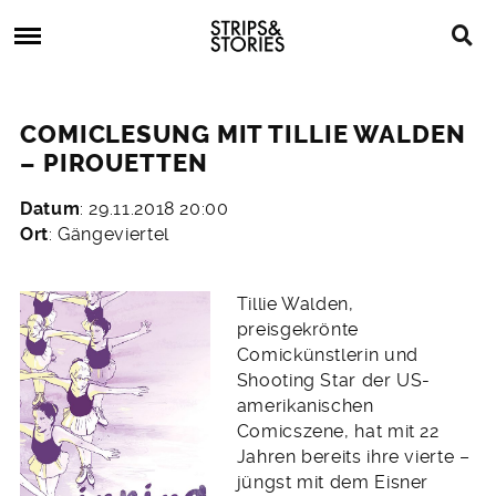
Skip
Strips
to
&
content
Stories
Strips
Graphic
&
Novels,
COMICLESUNG MIT TILLIE WALDEN
Stories
Comics,
– PIROUETTEN
Bücher
Datum
: 29.11.2018 20:00
7.
Ort
: Gängeviertel
November
2018
Tillie Walden,
preisgekrönte
Comickünstlerin und
Shooting Star der US-
amerikanischen
Comicszene, hat mit 22
Jahren bereits ihre vierte –
jüngst mit dem Eisner