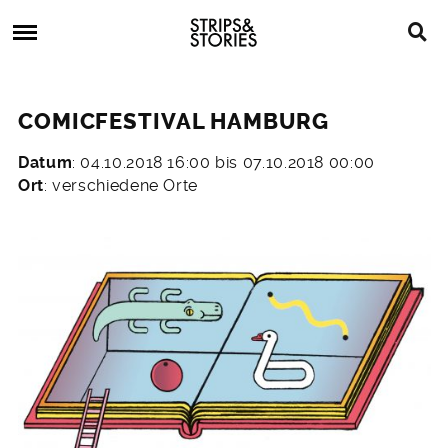
Skip
Strips
to
&
content
Stories
Strips
Graphic
&
Novels,
COMICFESTIVAL HAMBURG
Stories
Comics,
Bücher
Datum
: 04.10.2018 16:00 bis 07.10.2018 00:00
23.
Ort
: verschiedene Orte
September
2018