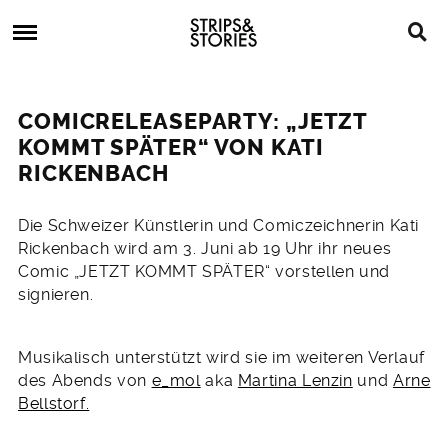
Skip
Strips
to
&
content
Stories
Strips
Graphic
&
Novels,
COMICRELEASEPARTY: „JETZT
Stories
Comics,
KOMMT SPÄTER“ VON KATI
Bücher
RICKENBACH
16.
Die Schweizer Künstlerin und Comiczeichnerin Kati
Mai
Rickenbach wird am 3. Juni ab 19 Uhr ihr neues
2011
Comic „JETZT KOMMT SPÄTER“ vorstellen und
signieren.
Musikalisch unterstützt wird sie im weiteren Verlauf
des Abends von
e_mol
aka
Martina Lenzin
und
Arne
Bellstorf.