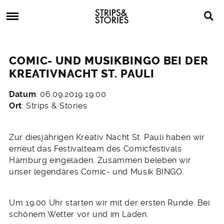
Skip
Strips
to
&
content
Stories
Strips
Graphic
&
Novels,
COMIC- UND MUSIKBINGO BEI DER
Stories
Comics,
KREATIVNACHT ST. PAULI
Bücher
Datum
: 06.09.2019 19:00
13.
Ort
: Strips & Stories
August
2019
Zur diesjährigen Kreativ Nacht St. Pauli haben wir
erneut das Festivalteam des Comicfestivals
Hamburg eingeladen. Zusammen beleben wir
unser legendäres Comic- und Musik BINGO.
Um 19.00 Uhr starten wir mit der ersten Runde. Bei
schönem Wetter vor und im Laden.