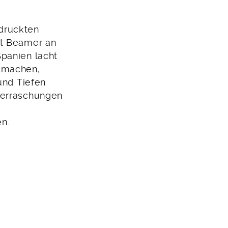
druckten
it Beamer an
panien lacht
u machen,
und Tiefen
berraschungen
n.