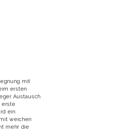
gegnung mit
eim ersten
Reger Austausch
 erste
rd ein
 mit weichen
ht mehr die