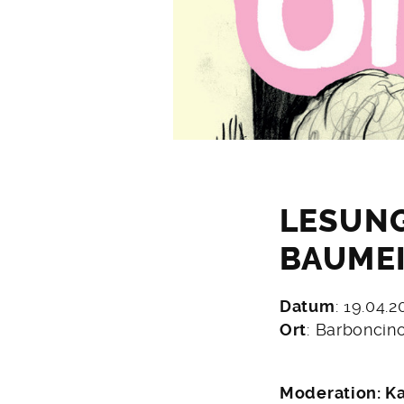
LESUNG
BAUME
Datum
: 19.04.
10.
Ort
: Barboncin
Februar
2023
Moderation: Ka