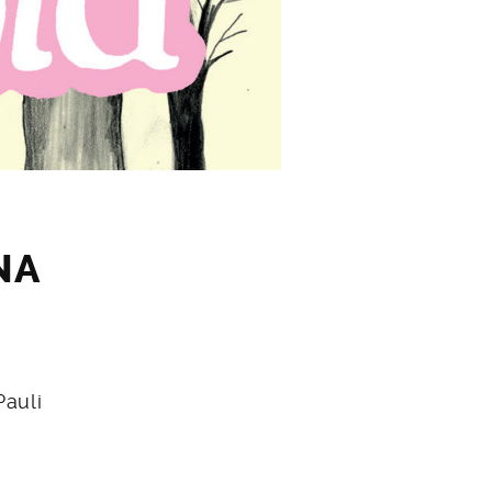
NA
Pauli