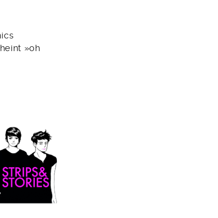
ics
heint »oh