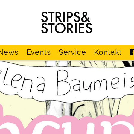
Strips
&
Stories
News
Events
Service
Kontakt