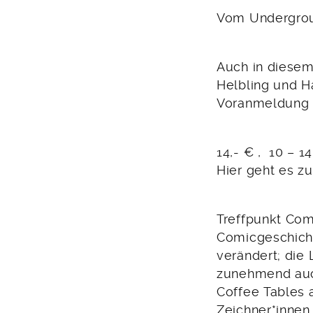
Vom Undergro
Auch in diesem
Helbling und H
Voranmeldung 
14,- € , 10 – 
Hier geht es z
Treffpunkt Com
Comicgeschicht
verändert; die 
zunehmend auch
Coffee Tables 
Zeichner*innen