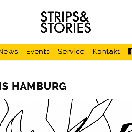
Strips
&
Stories
News
Events
Service
Kontakt
HS HAMBURG