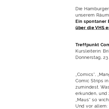
4.
Die Hamburger 
Oktober
unserem Räume
2016
Ein spontaner 
über die VHS e
Treffpunkt Co
Kursleiterin: Br
Donnerstag, 23.
„Comics“, „Man
Comic Strips in
zumindest. Was
erkunden, und 
„Maus“ so wich
Und vor allem