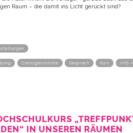
gen Raum – die damit ins Licht gerückt sind?
nstaltungen
lbling
Comicgeschichte
Gespräch
Kurs
VHS 
OCHSCHULKURS „TREFFPUNK
DEN“ IN UNSEREN RÄUMEN