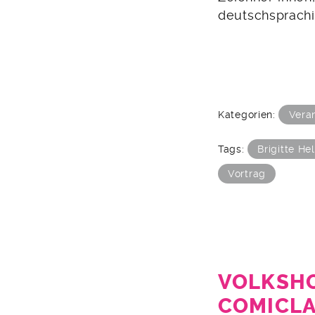
deutschsprachi
Kategorien:
Vera
Tags:
Brigitte He
Vortrag
VOLKSH
COMICLA