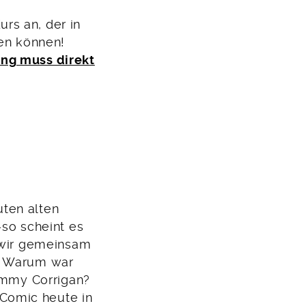
rs an, der in
en können!
ng muss direkt
ten alten
–so scheint es
n wir gemeinsam
t. Warum war
Jimmy Corrigan?
Comic heute in