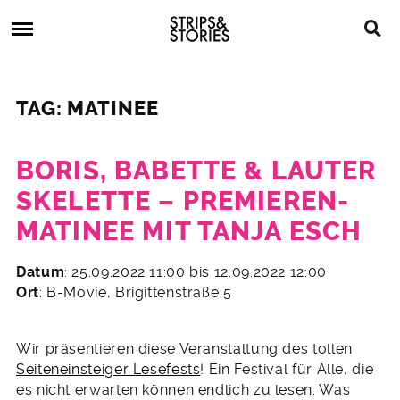
Skip
Strips
to
&
content
Stories
Strips
Graphic
&
Novels,
TAG: MATINEE
Stories
Comics,
Bücher
BORIS, BABETTE & LAUTER
SKELETTE – PREMIEREN-
MATINEE MIT TANJA ESCH
31.
Datum
: 25.09.2022 11:00 bis 12.09.2022 12:00
August
Ort
: B-Movie, Brigittenstraße 5
2022
Wir präsentieren diese Veranstaltung des tollen
Seiteneinsteiger Lesefests
! Ein Festival für Alle, die
es nicht erwarten können endlich zu lesen. Was