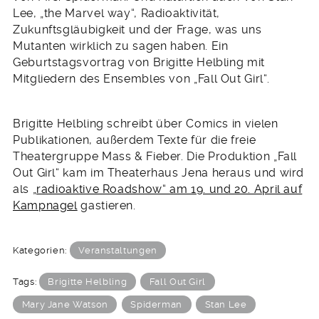
Lee, „the Marvel way“, Radioaktivität,
Zukunftsgläubigkeit und der Frage, was uns
Mutanten wirklich zu sagen haben. Ein
Geburtstagsvortrag von Brigitte Helbling mit
Mitgliedern des Ensembles von „Fall Out Girl“.
Brigitte Helbling schreibt über Comics in vielen
Publikationen, außerdem Texte für die freie
Theatergruppe Mass & Fieber. Die Produktion „Fall
Out Girl“ kam im Theaterhaus Jena heraus und wird
als
„radioaktive Roadshow“ am 19. und 20. April auf
Kampnagel
gastieren.
Kategorien:
Veranstaltungen
Tags:
Brigitte Helbling
Fall Out Girl
Mary Jane Watson
Spiderman
Stan Lee