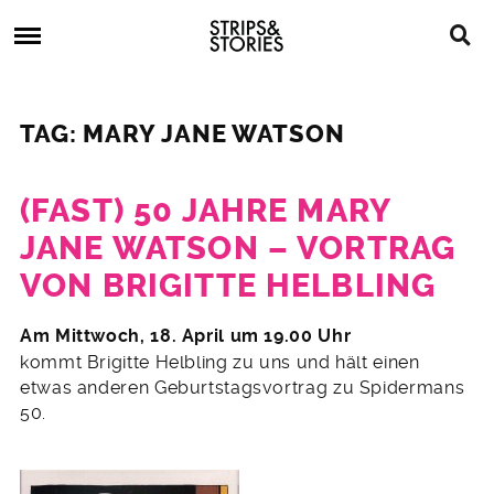
Skip
Strips
to
&
content
Stories
Strips
Graphic
&
Novels,
TAG: MARY JANE WATSON
Stories
Comics,
Bücher
(FAST) 50 JAHRE MARY
JANE WATSON – VORTRAG
VON BRIGITTE HELBLING
11.
Am Mittwoch, 18. April um 19.00 Uhr
April
kommt Brigitte Helbling zu uns und hält einen
2012
etwas anderen Geburtstagsvortrag zu Spidermans
50.