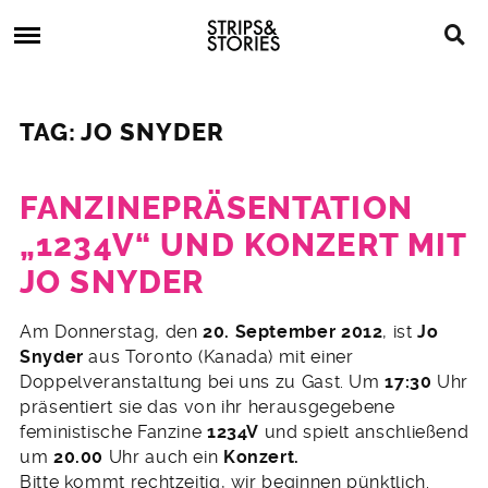
Skip
Strips
to
&
content
Stories
Strips
Graphic
&
Novels,
TAG: JO SNYDER
Stories
Comics,
Bücher
FANZINEPRÄSENTATION
„1234V“ UND KONZERT MIT
JO SNYDER
24.
Am Donnerstag, den
20. September 2012
, ist
Jo
August
Snyder
aus Toronto (Kanada) mit einer
2012
Doppelveranstaltung bei uns zu Gast. Um
17:30
Uhr
präsentiert sie das von ihr herausgegebene
feministische Fanzine
1234V
und spielt anschließend
um
20.00
Uhr auch ein
Konzert.
Bitte kommt rechtzeitig, wir beginnen pünktlich.