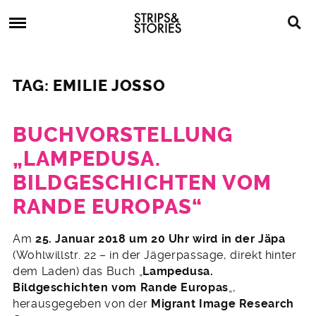
Skip
Strips
to
&
content
Stories
Strips
Graphic
&
Novels,
TAG: EMILIE JOSSO
Stories
Comics,
Bücher
BUCHVORSTELLUNG
„LAMPEDUSA.
BILDGESCHICHTEN VOM
RANDE EUROPAS“
1.
Am
25. Januar 2018 um 20 Uhr wird in der Jäpa
Januar
(Wohlwillstr. 22 – in der Jägerpassage, direkt hinter
2018
dem Laden) das Buch „
Lampedusa.
Bildgeschichten vom Rande Europas
„,
herausgegeben von der
Migrant Image Research