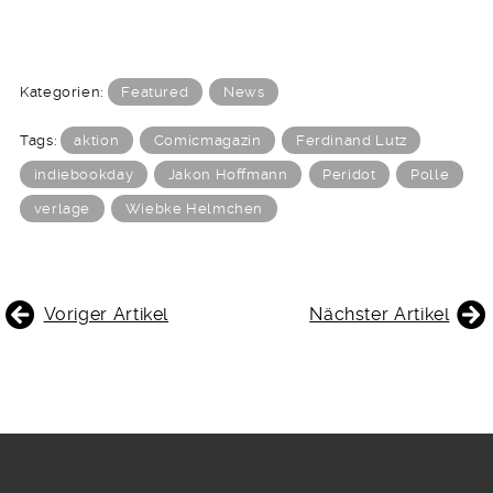
Kategorien:
Featured
News
Tags:
aktion
Comicmagazin
Ferdinand Lutz
indiebookday
Jakon Hoffmann
Peridot
Polle
verlage
Wiebke Helmchen
BEITRAGSNAVIGATION
Voriger Artikel
Nächster Artikel