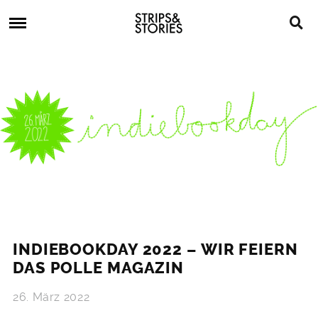
Skip
Strips
to
&
content
Stories
Strips
Graphic
&
Novels,
Stories
Comics,
Bücher
INDIEBOOKDAY 2022 – WIR FEIERN
DAS POLLE MAGAZIN
26. März 2022