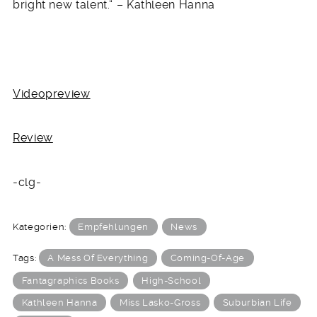
bright new talent.“ – Kathleen Hanna
Videopreview
Review
-clg-
Kategorien:
Empfehlungen
News
Tags:
A Mess Of Everything
Coming-Of-Age
Fantagraphics Books
High-School
Kathleen Hanna
Miss Lasko-Gross
Suburbian Life