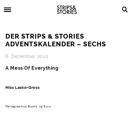
Skip
Strips
to
&
content
Stories
Strips
Graphic
&
Novels,
DER STRIPS & STORIES
Stories
Comics,
ADVENTSKALENDER – SECHS
Bücher
6. Dezember 2010
A Mess Of Everything
Miss Lasko-Gross
Fantagraphics Books, 19 Euro