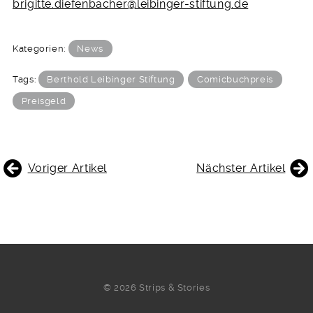
brigitte.diefenbacher@leibinger-stiftung.de
Kategorien:
News
Tags:
Berthold Leibinger Stiftung
Comicbuchpreis
Preisgeld
BEITRAGSNAVIGATION
Voriger Artikel
Nächster Artikel
© 2026 Strips & Stories