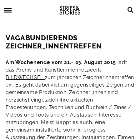
Skip
Strips
to
&
content
Stories
Strips
Graphic
&
Novels,
VAGABUNDIERENDS
Stories
Comics,
ZEICHNER_INNENTREFFEN
Bücher
7.
Am Wochenende vom 21.- 23. August 2015
lädt
August
das Archiv und Künstlerinnennetzwerk
2015
BILDWECHSEL
zum jährlichen Zeichnerinnentreffen
ein. Es geht dabei viel um gegenseitiges Zeigen und
gemeinsame Produktion. Zeichner_innen sind
herzlichst eingeladen ihre aktuellen
Fragestellungen, Techniken und Büchlein / Zines /
Videos und Tools und ein Austausch-Interesse
mitzubringen. Meist klappt es auch, eine
gemeinsam installierte work-in progress
Ausstellung der Zeichnungen, Installationen, Filmen