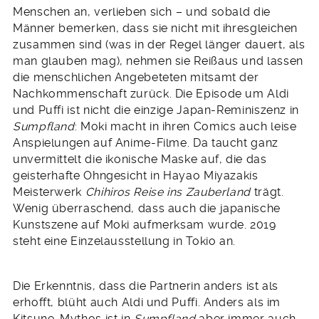
Menschen an, verlieben sich – und sobald die
Männer bemerken, dass sie nicht mit ihresgleichen
zusammen sind (was in der Regel länger dauert, als
man glauben mag), nehmen sie Reißaus und lassen
die menschlichen Angebeteten mitsamt der
Nachkommenschaft zurück. Die Episode um Aldi
und Puffi ist nicht die einzige Japan-Reminiszenz in
Sumpfland
: Moki macht in ihren Comics auch leise
Anspielungen auf Anime-Filme. Da taucht ganz
unvermittelt die ikonische Maske auf, die das
geisterhafte Ohngesicht in Hayao Miyazakis
Meisterwerk
Chihiros Reise ins Zauberland
trägt.
Wenig überraschend, dass auch die japanische
Kunstszene auf Moki aufmerksam wurde. 2019
steht eine Einzelausstellung in Tokio an.
Die Erkenntnis, dass die Partnerin anders ist als
erhofft, blüht auch Aldi und Puffi. Anders als im
Kitsune-Mythos ist in
Sumpfland
aber immer auch