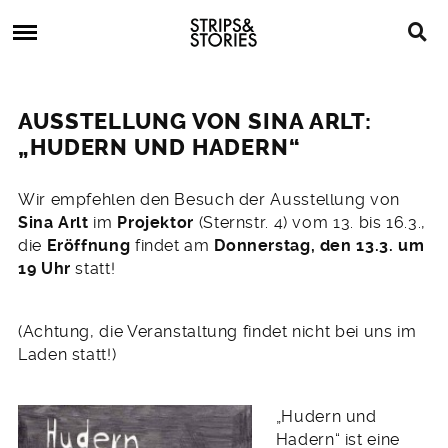
Skip
Strips
to
&
content
Stories
Strips
Graphic
&
Novels,
AUSSTELLUNG VON SINA ARLT:
Stories
Comics,
„HUDERN UND HADERN“
Bücher
11.
Wir empfehlen den Besuch der Ausstellung von
Februar
Sina Arlt
im
Projektor
(Sternstr. 4) vom 13. bis 16.3.,
2014
die
Eröffnung
findet am
Donnerstag, den
13.3. um
19 Uhr
statt!
(Achtung, die Veranstaltung findet nicht bei uns im
Laden statt!)
„Hudern und
Hadern“ ist eine