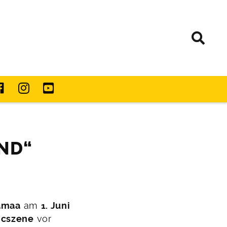
ND“
amaa
am
1. Juni
icszene
vor