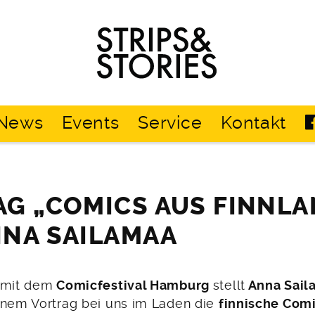
Strips
&
Stories
News
Events
Service
Kontakt
G „COMICS AUS FINNLA
NA SAILAMAA
 mit dem
Comicfestival Hamburg
stellt
Anna Sail
inem Vortrag bei uns im Laden die
finnische Com