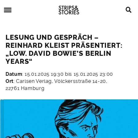
Skip
Strips
to
&
content
Stories
Strips
Graphic
&
Novels,
LESUNG UND GESPRÄCH –
Stories
Comics,
REINHARD KLEIST PRÄSENTIERT:
Bücher
„LOW. DAVID BOWIE’S BERLIN
YEARS“
Datum
: 15.01.2025 19:30 bis 15.01.2025 23:00
22.
Ort
: Carlsen Verlag, Völckersstraße 14-20,
Dezember
22761 Hamburg
2024