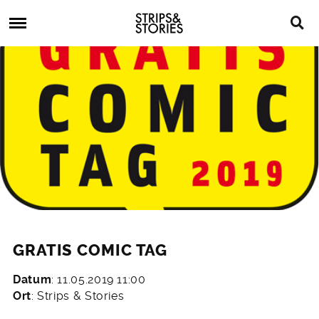
Skip
Strips
to
&
content
Stories
Strips
Graphic
&
Novels,
Stories
Comics,
Bücher
GRATIS COMIC TAG
Datum
: 11.05.2019 11:00
20.
Ort
: Strips & Stories
März