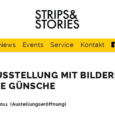
Strips
&
Stories
News
Events
Service
Kontakt
SSTELLUNG MIT BILDE
KE GÜNSCHE
2011 (Austellungseröffnung)