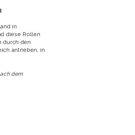
M
I
Land in
nd diese Rollen
n durch den
ich antrieben, in
 nach dem