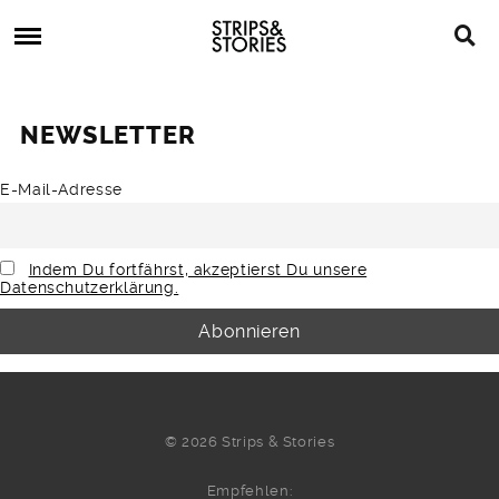
Skip
Strips
to
&
content
Stories
Strips
Graphic
&
Novels,
NEWSLETTER
Stories
Comics,
Bücher
E-Mail-Adresse
Indem Du fortfährst, akzeptierst Du unsere
Datenschutzerklärung.
© 2026 Strips & Stories
Empfehlen: