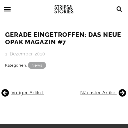
Skip
Strips
to
&
content
Stories
Strips
Graphic
&
Novels,
GERADE EINGETROFFEN: DAS NEUE
Stories
Comics,
OPAK MAGAZIN #7
Bücher
1. Dezember 2010
Kategorien:
News
BEITRAGSNAVIGATION
Voriger Artikel
Nächster Artikel