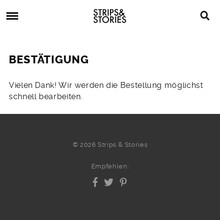
Skip
Strips
to
&
content
Stories
Strips
Graphic
&
Novels,
BESTÄTIGUNG
Stories
Comics,
Bücher
Vielen Dank! Wir werden die Bestellung möglichst
schnell bearbeiten.
© 2026 Strips & Stories
Empfehlen: